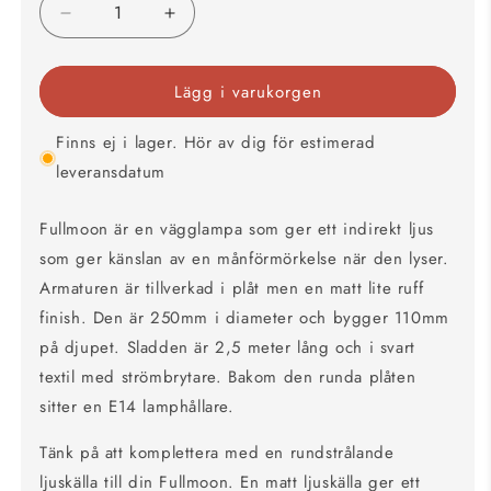
Minska
Öka
kvantitet
kvantitet
för
för
Lägg i varukorgen
Fullmoon
Fullmoon
vägglampa
vägglampa
guld
guld
Finns ej i lager. Hör av dig för estimerad
25
25
leveransdatum
Fullmoon är en vägglampa som ger ett indirekt ljus
som ger känslan av en månförmörkelse när den lyser.
Armaturen är tillverkad i plåt men en matt lite ruff
finish. Den är 250mm i diameter och bygger 110mm
på djupet. Sladden är 2,5 meter lång och i svart
textil med strömbrytare. Bakom den runda plåten
sitter en E14 lamphållare.
Tänk på att komplettera med en rundstrålande
ljuskälla till din Fullmoon. En matt ljuskälla ger ett