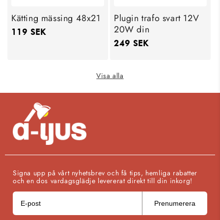
Kätting mässing 48x21
Plugin trafo svart 12V
20W din
Ordinarie
119 SEK
Ordinarie
249 SEK
pris
pris
Visa alla
Signa upp på vårt nyhetsbrev och få tips, hemliga rabatter
och en dos vardagsglädje levererat direkt till din inkorg!
Prenumerera