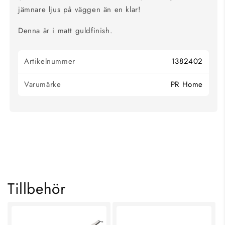
jämnare ljus på väggen än en klar!
Denna är i matt guldfinish.
Artikelnummer
1382402
Varumärke
PR Home
KOLLA IN VÅRA
HANDLA ALLT INOM
BÄSTSÄLJARE
TAKLAMPOR
SHOPPA NU
SHOPPA NU
Tillbehör