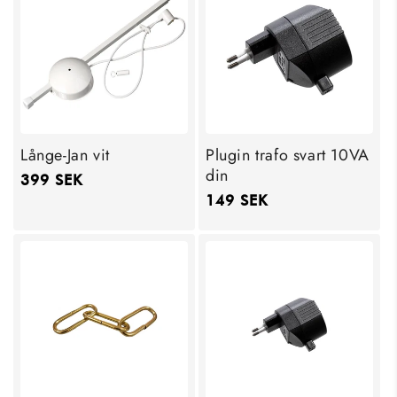
Långe-Jan vit
Plugin trafo svart 10VA
din
Ordinarie
399 SEK
Ordinarie
149 SEK
pris
pris