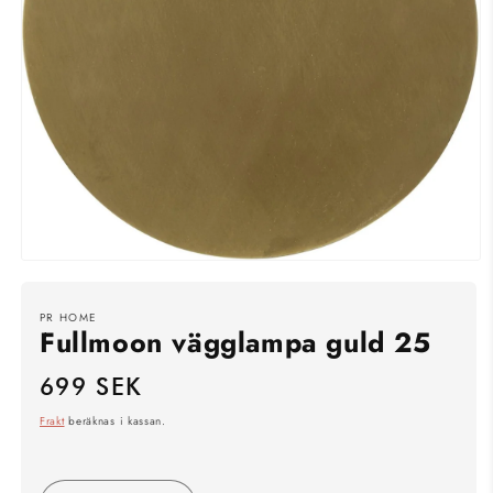
Öppna
mediet
1
i
PR HOME
Fullmoon vägglampa guld 25
modalfönster
699 SEK
Ordinarie
pris
Frakt
beräknas i kassan.