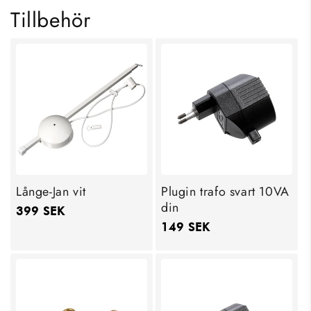
Tillbehör
Långe-Jan vit
Plugin trafo svart 10VA
din
Ordinarie
399 SEK
Ordinarie
149 SEK
pris
pris