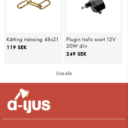
Kätting mässing 48x21
Plugin trafo svart 12V
20W din
Ordinarie
119 SEK
Ordinarie
249 SEK
pris
pris
Visa alla