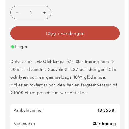
Minska
Öka
kvantitet
kvantitet
för
för
Lägg i varukorgen
Glob
Glob
LED
LED
E27
E27
I lager
rök
rök
80mm
80mm
Detta är en LED-Globlampa från Star trading som är
80lm
80lm
80mm i diameter. Sockeln är E27 och den ger 80lm
2100K
2100K
och lyser som en gammeldags 10W glödlampa.
Höljet är rökfärgat och den har en färgtemperatur på
2100K vilket ger ett fint varmvitt sken.
Artikelnummer
48-355-81
Varumärke
Star trading