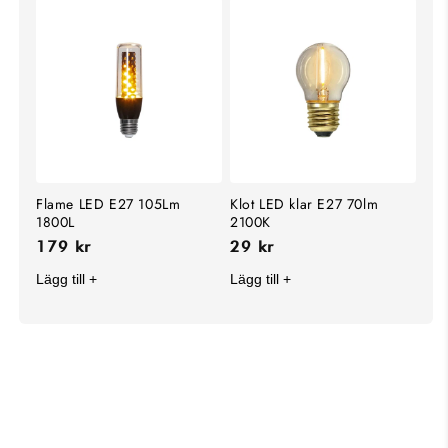
Flame LED E27 105Lm
Klot LED klar E27 70lm
1800L
2100K
179 kr
29 kr
Lägg till +
Lägg till +
KOLLA IN VÅRA
HANDLA ALLT INOM
BÄSTSÄLJARE
TAKLAMPOR
SHOPPA NU
SHOPPA NU