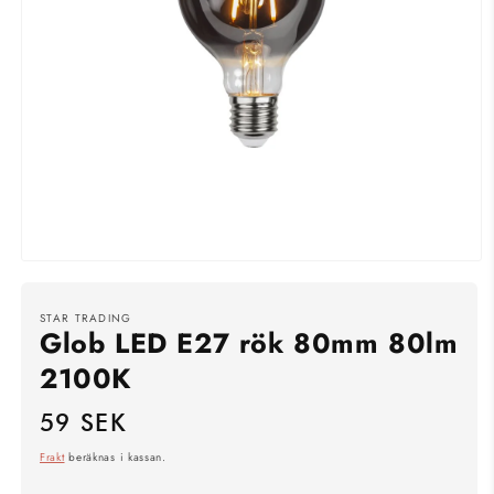
Öppna
mediet
1
i
STAR TRADING
Glob LED E27 rök 80mm 80lm
modalfönster
2100K
59 SEK
Ordinarie
pris
Frakt
beräknas i kassan.