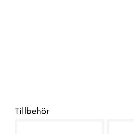
KOLLA IN VÅRA
BÄSTSÄLJARE
SHOPPA NU
Tillbehör