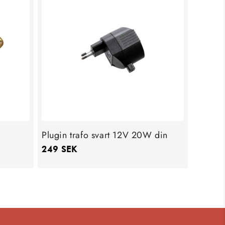
Plugin trafo svart 12V 20W din
Ordinarie
249 SEK
pris