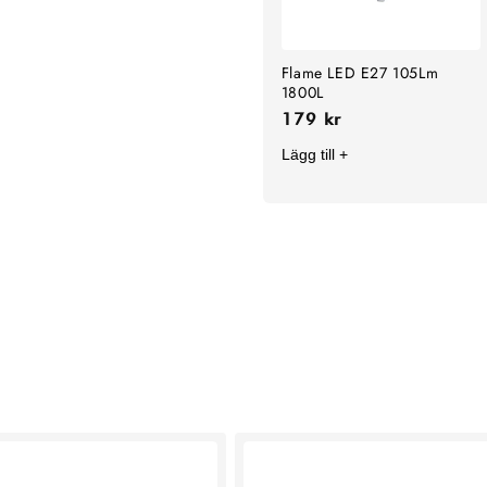
Flame LED E27 105Lm
1800L
179 kr
Lägg till +
HANDLA ALLT INOM
TAKLAMPOR
SHOPPA NU