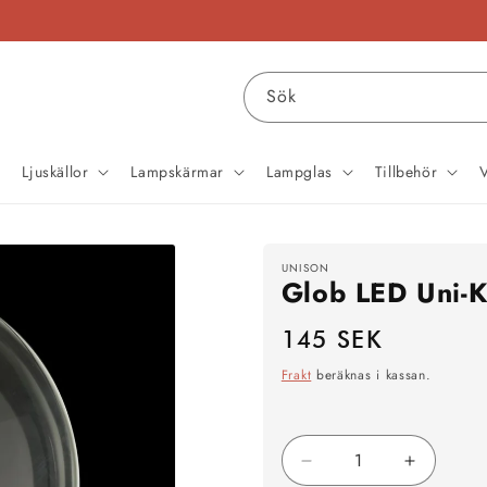
Sök
Ljuskällor
Lampskärmar
Lampglas
Tillbehör
UNISON
Glob LED Uni-
145 SEK
Ordinarie
pris
Frakt
beräknas i kassan.
Minska
Öka