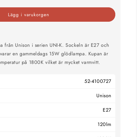
Lägg i varukorgen
a från Unison i serien UNI-K. Sockeln är E27 och
tsvarar en gammeldags 15W glödlampa. Kupan är
emperatur på 1800K vilket är mycket varmvitt.
52-4100727
Unison
E27
120lm