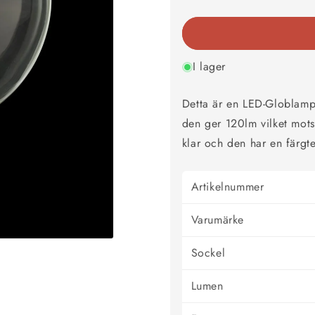
kvantitet
kvantitet
för
för
Glob
Glob
LED
LED
Uni-
Uni-
I lager
K
K
125mm
125mm
Detta är en LED-Globlamp
110lm
110lm
2000K
2000K
den ger 120lm vilket mo
dimbar
dimbar
klar och den har en färgt
Artikelnummer
Varumärke
Sockel
Lumen