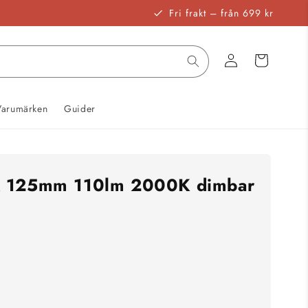
Fri frakt – från 699 kr
Logga
Varukorg
in
Varumärken
Guider
K 125mm 110lm 2000K dimbar