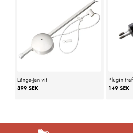
Långe-Jan vit
Plugin tra
Ordinarie
399 SEK
Ordinarie
149 SEK
pris
pris