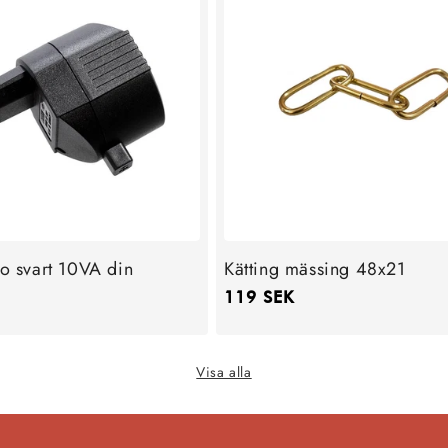
fo svart 10VA din
Kätting mässing 48x21
Ordinarie
119 SEK
pris
Visa alla