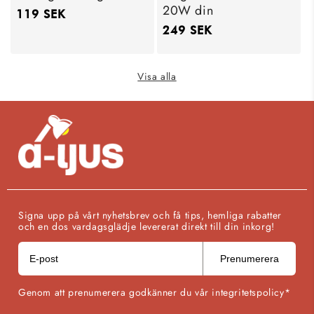
20W din
Ordinarie
119 SEK
Ordinarie
249 SEK
pris
pris
Visa alla
Signa upp på vårt nyhetsbrev och få tips, hemliga rabatter
och en dos vardagsglädje levererat direkt till din inkorg!
Prenumerera
Genom att prenumerera godkänner du vår integritetspolicy*