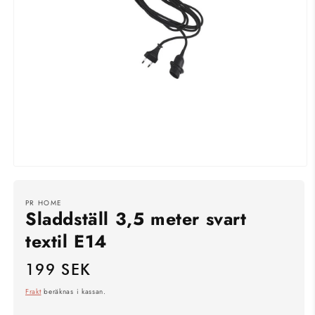
Öppna
mediet
1
i
PR HOME
Sladdställ 3,5 meter svart
modalfönster
textil E14
199 SEK
Ordinarie
pris
Frakt
beräknas i kassan.