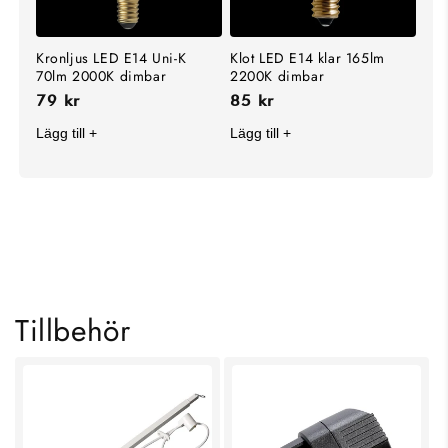
Kronljus LED E14 Uni-K
Klot LED E14 klar 165lm
70lm 2000K dimbar
2200K dimbar
79 kr
85 kr
Lägg till +
Lägg till +
KOLLA IN VÅRA
HANDLA ALLT INOM
BÄSTSÄLJARE
TAKLAMPOR
SHOPPA NU
SHOPPA NU
Tillbehör