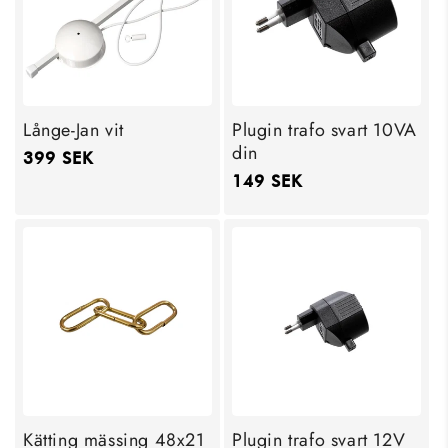
Långe-Jan vit
Plugin trafo svart 10VA
din
Ordinarie
399 SEK
Ordinarie
149 SEK
pris
pris
Kätting mässing 48x21
Plugin trafo svart 12V