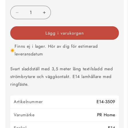
Minska
Öka
kvantitet
kvantitet
för
för
Lägg i varukorgen
Sladdställ
Sladdställ
3,5
3,5
meter
meter
Finns ej i lager. Hör av dig för estimerad
svart
svart
leveransdatum
textil
textil
E14
E14
Svart sladdställ med 3,5 meter lång textilsladd med
strömbrytare och väggkontakt. E14 lamhållare med
ringfäste.
Artikelnummer
E14-3509
Varumärke
PR Home