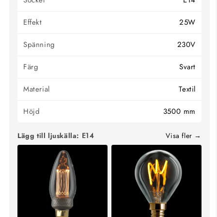
Sockel
E14
Effekt
25W
Spänning
230V
Färg
Svart
Material
Textil
Höjd
3500 mm
Lägg till ljuskälla:
Visa fler
E14