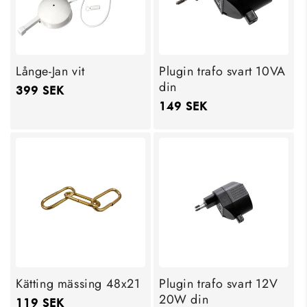
Långe-Jan vit
Plugin trafo svart 10VA
din
Ordinarie
399 SEK
Ordinarie
149 SEK
pris
pris
Kätting mässing 48x21
Plugin trafo svart 12V
20W din
Ordinarie
119 SEK