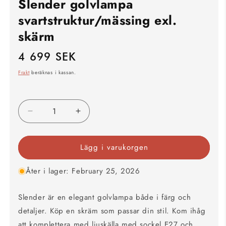
Slender golvlampa
svartstruktur/mässing exl.
skärm
4 699 SEK
Ordinarie
pris
Frakt
beräknas i kassan.
Minska
Öka
kvantitet
kvantitet
för
för
Lägg i varukorgen
Slender
Slender
golvlampa
golvlampa
svartstruktur/mässing
svartstruktur/mässing
Åter i lager: February 25, 2026
exl.
exl.
skärm
skärm
Slender är en elegant golvlampa både i färg och
detaljer. Köp en skräm som passar din stil. Kom ihåg
att komplettera med ljuskälla med sockel E27 och