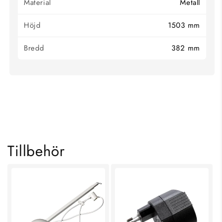
Material
Metall
Höjd
1503 mm
Bredd
382 mm
KOLLA IN VÅRA
HANDLA ALLT INOM
BÄSTSÄLJARE
TAKLAMPOR
SHOPPA NU
SHOPPA NU
Tillbehör