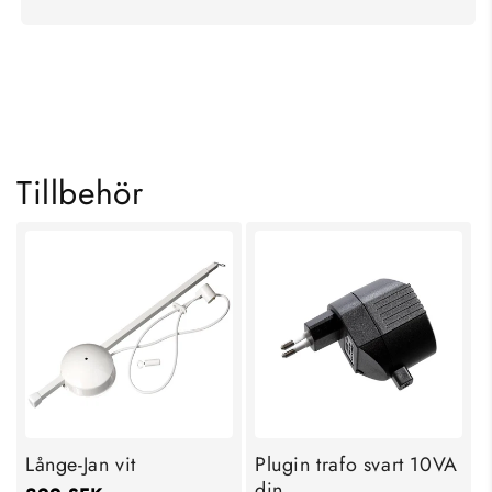
KOLLA IN VÅRA
HANDLA ALLT INOM
BÄSTSÄLJARE
TAKLAMPOR
SHOPPA NU
SHOPPA NU
Tillbehör
Långe-Jan vit
Plugin trafo svart 10VA
din