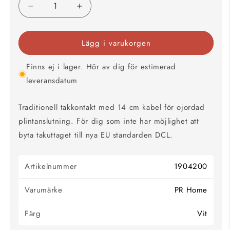
Minska
Öka
kvantitet
kvantitet
för
för
Lägg i varukorgen
Takkontakt
Takkontakt
Ojordad
Ojordad
Finns ej i lager. Hör av dig för estimerad
leveransdatum
Traditionell takkontakt med 14 cm kabel för ojordad
plintanslutning. För dig som inte har möjlighet att
byta takuttaget till nya EU standarden DCL.
Artikelnummer
1904200
Varumärke
PR Home
Färg
Vit