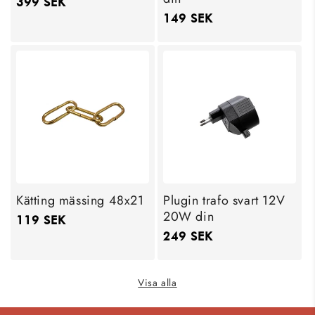
Ordinarie
399 SEK
Ordinarie
149 SEK
pris
pris
Kätting mässing 48x21
Plugin trafo svart 12V
20W din
Ordinarie
119 SEK
Ordinarie
249 SEK
pris
pris
Visa alla