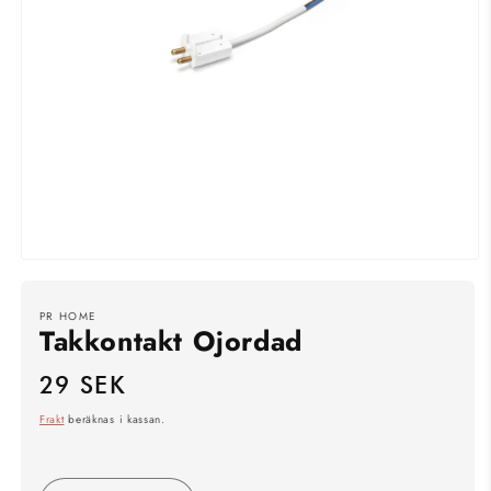
Öppna
mediet
1
i
PR HOME
Takkontakt Ojordad
modalfönster
29 SEK
Ordinarie
pris
Frakt
beräknas i kassan.