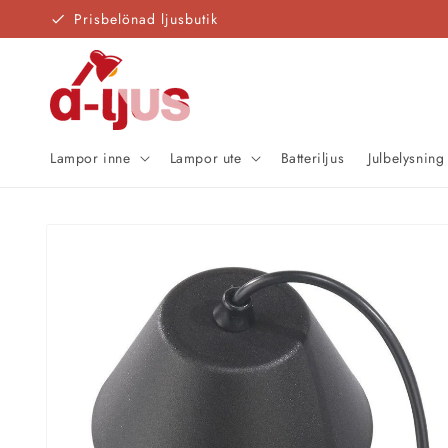
vidare
Prisbelönad ljusbutik
till
innehåll
Lampor inne
Lampor ute
Batteriljus
Julbelysning
Gå vidare till
produktinformation