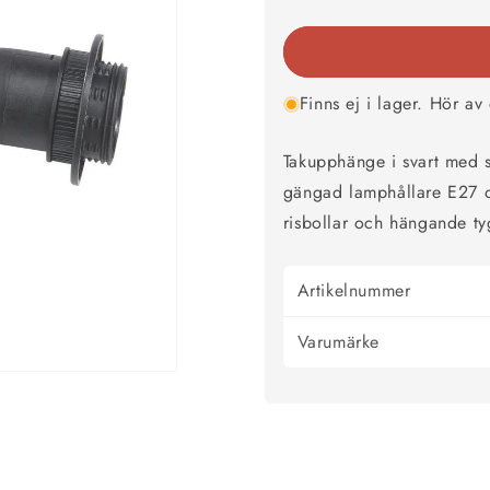
kvantitet
kvantitet
för
för
Takupphänge
Takupph
Bassladd
Basslad
Svart
Svart
Finns ej i lager. Hör a
1,2m
1,2m
Takupphänge i svart med s
gängad lamphållare E27 oc
risbollar och hängande ty
Artikelnummer
Varumärke
HANDLA ALLT INOM
TAKLAMPOR