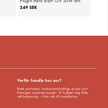
Plugin trafo svart 12V 20W din
Ordinarie
249 SEK
pris
Varför handla hos oss?
Brett sortiment, konkurrenskraftiga priser och
Sveriges nöjdaste kunder. Vi hjälper dig hitta
rätt belysning – från idé till installation.