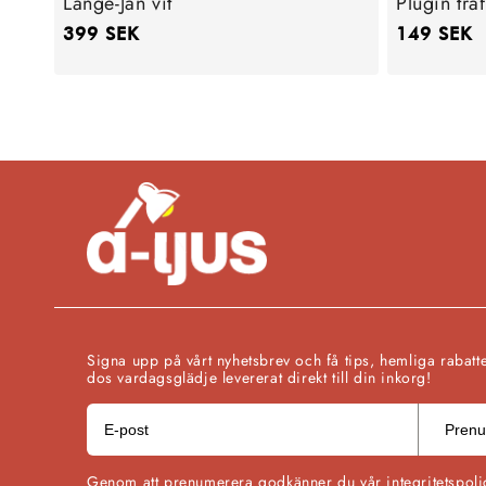
Långe-Jan vit
Plugin tra
Ordinarie
399 SEK
Ordinarie
149 SEK
pris
pris
Signa upp på vårt nyhetsbrev och få tips, hemliga rabatt
dos vardagsglädje levererat direkt till din inkorg!
Prenu
Genom att prenumerera godkänner du vår integritetspoli