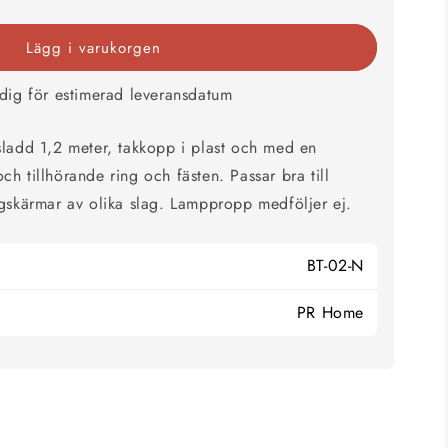
Lägg i varukorgen
änge
d
v dig för estimerad leveransdatum
ladd 1,2 meter, takkopp i plast och med en
h tillhörande ring och fästen. Passar bra till
gskärmar av olika slag. Lamppropp medföljer ej.
BT-02-N
PR Home