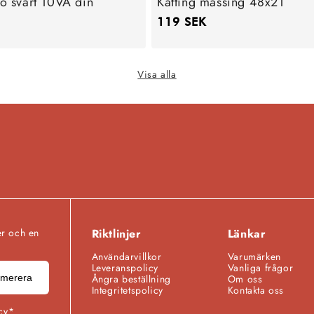
fo svart 10VA din
Kätting mässing 48x21
Ordinarie
119 SEK
pris
Visa alla
er och en
Riktlinjer
Länkar
Användarvillkor
Varumärken
Leveranspolicy
Vanliga frågor
merera
Ångra beställning
Om oss
Integritetspolicy
Kontakta oss
cy*