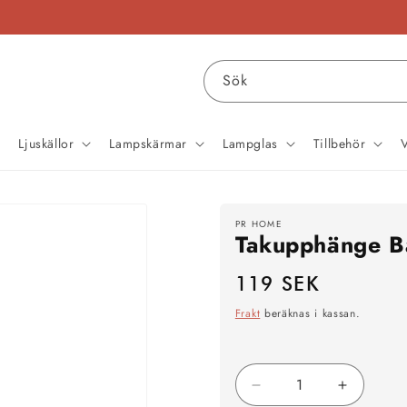
Sök
Ljuskällor
Lampskärmar
Lampglas
Tillbehör
PR HOME
Takupphänge Ba
119 SEK
Ordinarie
pris
Frakt
beräknas i kassan.
Minska
Öka