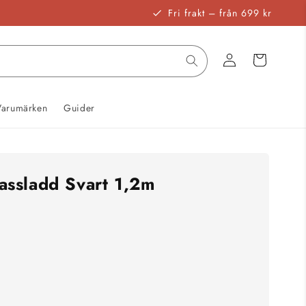
Fri frakt – från 699 kr
Logga
Varukorg
in
Varumärken
Guider
ssladd Svart 1,2m