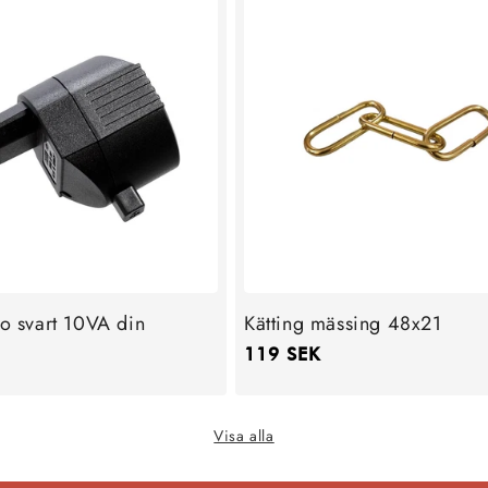
fo svart 10VA din
Kätting mässing 48x21
Ordinarie
119 SEK
pris
Visa alla