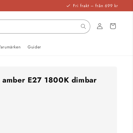
Fri frakt – från 699 kr
Logga
Varukorg
in
Varumärken
Guider
 amber E27 1800K dimbar