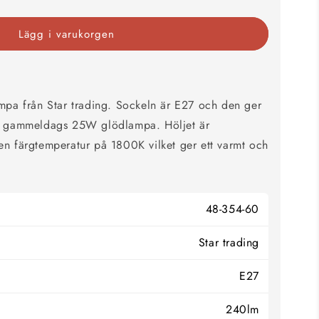
Lägg i varukorgen
mpa från Star trading. Sockeln är E27 och den ger
en gammeldags 25W glödlampa. Höljet är
n färgtemperatur på 1800K vilket ger ett varmt och
48-354-60
Star trading
E27
240lm