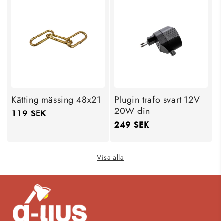
Kätting mässing 48x21
Plugin trafo svart 12V
20W din
Ordinarie
119 SEK
Ordinarie
249 SEK
pris
pris
Visa alla