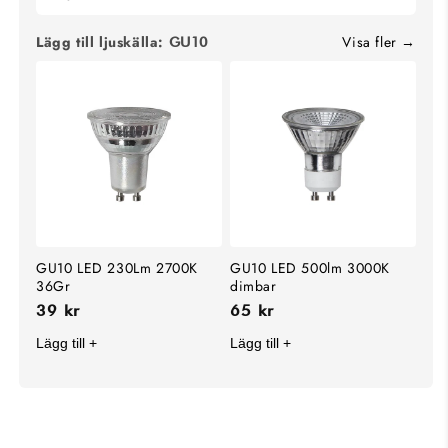
Lägg till ljuskälla:
Visa fler
GU10
GU10 LED 230Lm 2700K
GU10 LED 500lm 3000K
36Gr
dimbar
39 kr
65 kr
Lägg till +
Lägg till +
KOLLA IN VÅRA
HANDLA ALLT INOM
BÄSTSÄLJARE
TAKLAMPOR