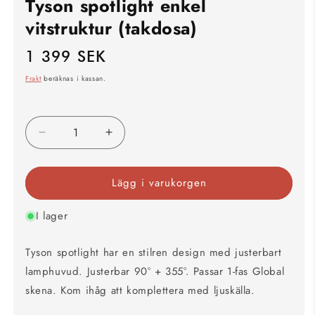
Tyson spotlight enkel
vitstruktur (takdosa)
1 399 SEK
Ordinarie
pris
Frakt
beräknas i kassan.
Minska
Öka
kvantitet
kvantitet
för
för
Lägg i varukorgen
Tyson
Tyson
spotlight
spotlight
enkel
enkel
I lager
vitstruktur
vitstruktur
(takdosa)
(takdosa)
Tyson spotlight har en stilren design med justerbart
lamphuvud. Justerbar 90° + 355°. Passar 1-fas Global
skena. Kom ihåg att komplettera med ljuskälla.