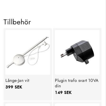
SHOPPA NU
SHOPPA NU
Tillbehör
Långe-Jan vit
Plugin trafo svart 10VA
din
Ordinarie
399 SEK
Ordinarie
149 SEK
pris
pris